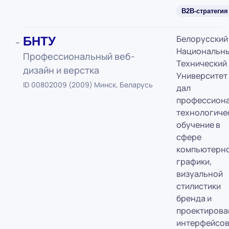
B2B-стратегия
Белорусский
БНТУ
Национальн
Профессиональный веб-
Технический
дизайн и верстка
Университет
ID 00802009 (2009) Минск, Беларусь
дал
профессион
технологиче
обучение в
сфере
компьютерн
графики,
визуальной
стилистики
бренда и
проектирова
интерфейсов