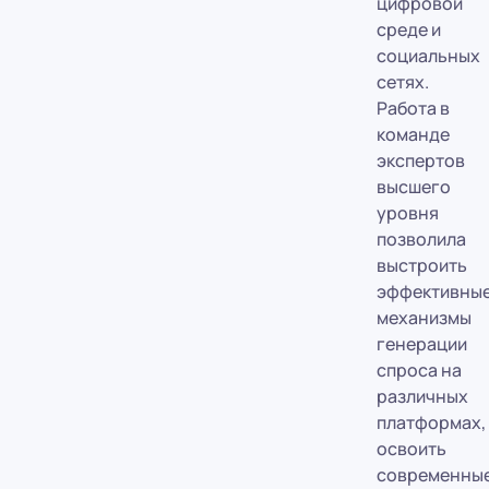
цифровой
среде и
социальных
сетях.
Работа в
команде
экспертов
высшего
уровня
позволила
выстроить
эффективны
механизмы
генерации
спроса на
различных
платформах,
освоить
современны