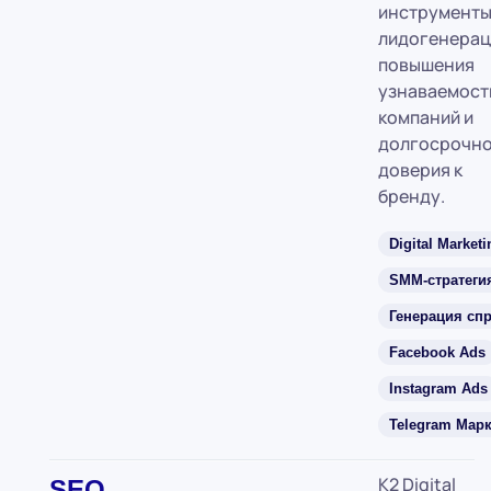
инструмент
лидогенерац
повышения
узнаваемост
компаний и
долгосрочн
доверия к
бренду.
Digital Marketi
SMM-стратеги
Генерация сп
Facebook Ads
Instagram Ads
Telegram Марк
K2 Digital
SEO