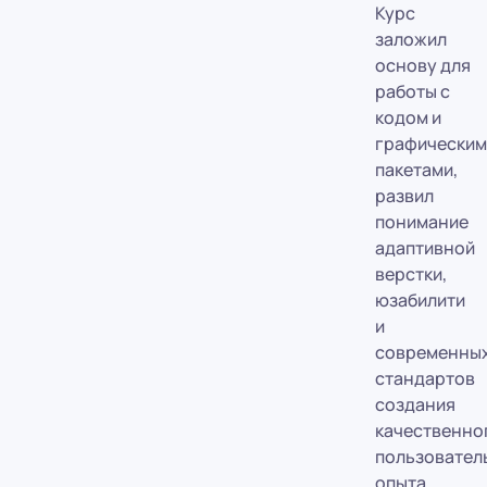
Курс
заложил
основу для
работы с
кодом и
графическим
пакетами,
развил
понимание
адаптивной
верстки,
юзабилити
и
современны
стандартов
создания
качественно
пользовател
опыта.